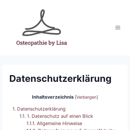
Zum
Inhalt
springen
Datenschutz­erklärung
Inhaltsverzeichnis
[
Verbergen
]
1.
Datenschutz­erklärung
1.1.
1. Datenschutz auf einen Blick
1.1.1.
Allgemeine Hinweise